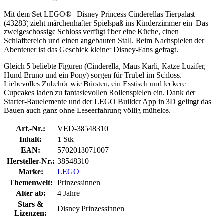
Mit dem Set LEGO® ǀ Disney Princess Cinderellas Tierpalast
(43283) zieht märchenhafter Spielspaß ins Kinderzimmer ein. Das
zweigeschossige Schloss verfügt über eine Küche, einen
Schlafbereich und einen angebauten Stall. Beim Nachspielen der
Abenteuer ist das Geschick kleiner Disney-Fans gefragt.
Gleich 5 beliebte Figuren (Cinderella, Maus Karli, Katze Luzifer,
Hund Bruno und ein Pony) sorgen für Trubel im Schloss.
Liebevolles Zubehör wie Bürsten, ein Esstisch und leckere
Cupcakes laden zu fantasievollen Rollenspielen ein. Dank der
Starter-Bauelemente und der LEGO Builder App in 3D gelingt das
Bauen auch ganz ohne Leseerfahrung völlig mühelos.
Art.-Nr.:
VED-38548310
Inhalt:
1 Stk
EAN:
5702018071007
Hersteller-Nr.:
38548310
Marke:
LEGO
Themenwelt:
Prinzessinnen
Alter ab:
4 Jahre
Stars &
Disney Prinzessinnen
Lizenzen: