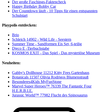
Der große Faschings-Faktencheck
Happy Birthday Bobby Car
Der Countdown läuft - 10 Tipps für einen entspannten
Schulstart
Playpolis entdecken:
Brio
Schleich 14902 - Wild Life - Seestern
Summer Time - Sandformen Eis Set, 6-teilig
Djeco E -Tierbuchstabe
KOSMOS EXIT - Das Spiel - Das mysteriöse Museum
Neuheiten:
Gabby's Dollhouse 11212 Kitty Fees Gartenhaus
Botanicals 11507 Olivia Rodrigos Blumenstrauß
Besonderes4Kids MyFunStone
Marvel Super Heroes™ 76339 The Fantastic Four
H.E.R.B.I.E.
Jurassic World™ 77982 Flucht des Spinosaurus