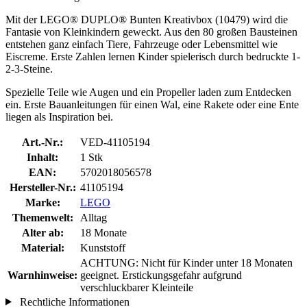
Mit der LEGO® DUPLO® Bunten Kreativbox (10479) wird die
Fantasie von Kleinkindern geweckt. Aus den 80 großen Bausteinen
entstehen ganz einfach Tiere, Fahrzeuge oder Lebensmittel wie
Eiscreme. Erste Zahlen lernen Kinder spielerisch durch bedruckte 1-
2-3-Steine.
Spezielle Teile wie Augen und ein Propeller laden zum Entdecken
ein. Erste Bauanleitungen für einen Wal, eine Rakete oder eine Ente
liegen als Inspiration bei.
Art.-Nr.:
VED-41105194
Inhalt:
1 Stk
EAN:
5702018056578
Hersteller-Nr.:
41105194
Marke:
LEGO
Themenwelt:
Alltag
Alter ab:
18 Monate
Material:
Kunststoff
ACHTUNG: Nicht für Kinder unter 18 Monaten
Warnhinweise:
geeignet. Erstickungsgefahr aufgrund
verschluckbarer Kleinteile
Rechtliche Informationen