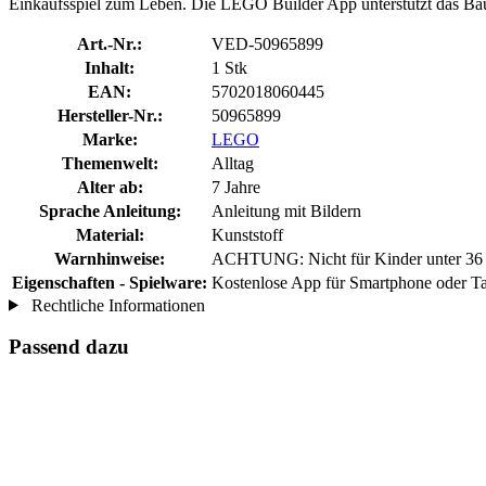
Einkaufsspiel zum Leben. Die LEGO Builder App unterstützt das Baup
Art.-Nr.:
VED-50965899
Inhalt:
1 Stk
EAN:
5702018060445
Hersteller-Nr.:
50965899
Marke:
LEGO
Themenwelt:
Alltag
Alter ab:
7 Jahre
Sprache Anleitung:
Anleitung mit Bildern
Material:
Kunststoff
Warnhinweise:
ACHTUNG: Nicht für Kinder unter 36 Mo
Eigenschaften - Spielware:
Kostenlose App für Smartphone oder Tab
Rechtliche Informationen
Passend dazu