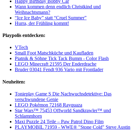
Happy Birthday Bobby Car
Wann kommen denn endlich Christkind und
Weihnachtsmann?
“Ice Ice Baby” statt “Cruel Summer”
Hurra, der Frühling kommt!
Playpolis entdecken:
VTech
Small Foot Matschküche und Kaufladen
Piatnik & Söhne Tick Tack Bumm - Color Flash
LEGO Minecraft 21595 Der Enderdrache
Bruder 03041 Fendt 936 Vario mit Frontlader
Neuheiten:
Tonieplay Game S Die Nachwuchsdetektive: Das
verschwundene Genie
LEGO Pokémon 72168 Rayquaza
Star Wars™ 75453 Offworld Sandkrawler™ und
Schlammhorn
Maxi Puzzle 24 Teile – Paw Patrol Dino Film
PLAYMOBIL 71959 - WWE® "Stone Cold" Steve Austin