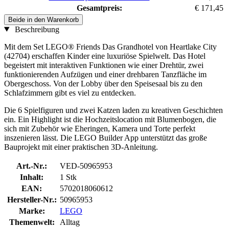
Gesamtpreis:
€ 171,45
Beide in den Warenkorb
Beschreibung
Mit dem Set LEGO® Friends Das Grandhotel von Heartlake City
(42704) erschaffen Kinder eine luxuriöse Spielwelt. Das Hotel
begeistert mit interaktiven Funktionen wie einer Drehtür, zwei
funktionierenden Aufzügen und einer drehbaren Tanzfläche im
Obergeschoss. Von der Lobby über den Speisesaal bis zu den
Schlafzimmern gibt es viel zu entdecken.
Die 6 Spielfiguren und zwei Katzen laden zu kreativen Geschichten
ein. Ein Highlight ist die Hochzeitslocation mit Blumenbogen, die
sich mit Zubehör wie Eheringen, Kamera und Torte perfekt
inszenieren lässt. Die LEGO Builder App unterstützt das große
Bauprojekt mit einer praktischen 3D-Anleitung.
Art.-Nr.:
VED-50965953
Inhalt:
1 Stk
EAN:
5702018060612
Hersteller-Nr.:
50965953
Marke:
LEGO
Themenwelt:
Alltag