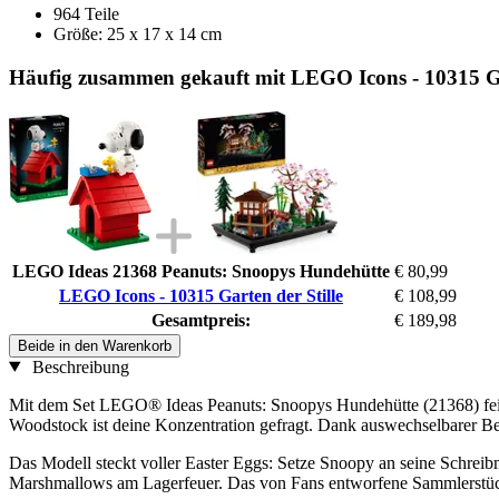
964 Teile
Größe: 25 x 17 x 14 cm
Häufig zusammen gekauft mit LEGO Icons - 10315 Gar
LEGO Ideas 21368 Peanuts: Snoopys Hundehütte
€ 80,99
LEGO Icons - 10315 Garten der Stille
€ 108,99
Gesamtpreis:
€ 189,98
Beide in den Warenkorb
Beschreibung
Mit dem Set LEGO® Ideas Peanuts: Snoopys Hundehütte (21368) fei
Woodstock ist deine Konzentration gefragt. Dank auswechselbarer Be
Das Modell steckt voller Easter Eggs: Setze Snoopy an seine Schreib
Marshmallows am Lagerfeuer. Das von Fans entworfene Sammlerstück