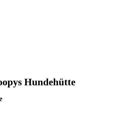
noopys Hundehütte
e