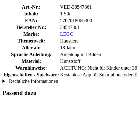
Art.-Nr.:
VED-38547861
Inhalt:
1 Stk
EAN:
5702018066300
Hersteller-Nr.:
38547861
Marke:
LEGO
Themenwelt:
Haustiere
Alter ab:
18 Jahre
Sprache Anleitung:
Anleitung mit Bildern
Material:
Kunststoff
Warnhinweise:
ACHTUNG: Nicht für Kinder unter 36 Mo
Eigenschaften - Spielware:
Kostenlose App für Smartphone oder Tab
Rechtliche Informationen
Passend dazu