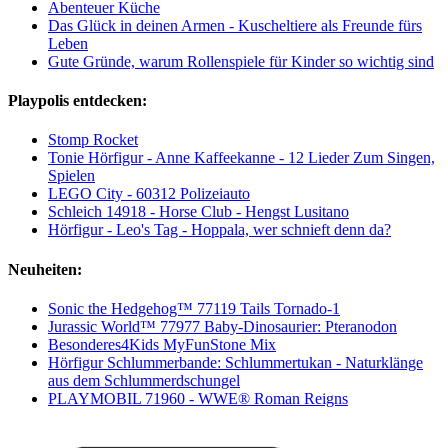
Abenteuer Küche
Das Glück in deinen Armen - Kuscheltiere als Freunde fürs
Leben
Gute Gründe, warum Rollenspiele für Kinder so wichtig sind
Playpolis entdecken:
Stomp Rocket
Tonie Hörfigur - Anne Kaffeekanne - 12 Lieder Zum Singen,
Spielen
LEGO City - 60312 Polizeiauto
Schleich 14918 - Horse Club - Hengst Lusitano
Hörfigur - Leo's Tag - Hoppala, wer schnieft denn da?
Neuheiten:
Sonic the Hedgehog™ 77119 Tails Tornado-1
Jurassic World™ 77977 Baby-Dinosaurier: Pteranodon
Besonderes4Kids MyFunStone Mix
Hörfigur Schlummerbande: Schlummertukan - Naturklänge
aus dem Schlummerdschungel
PLAYMOBIL 71960 - WWE® Roman Reigns