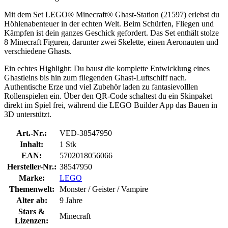
Mit dem Set LEGO® Minecraft® Ghast-Station (21597) erlebst du
Höhlenabenteuer in der echten Welt. Beim Schürfen, Fliegen und
Kämpfen ist dein ganzes Geschick gefordert. Das Set enthält stolze
8 Minecraft Figuren, darunter zwei Skelette, einen Aeronauten und
verschiedene Ghasts.
Ein echtes Highlight: Du baust die komplette Entwicklung eines
Ghastleins bis hin zum fliegenden Ghast-Luftschiff nach.
Authentische Erze und viel Zubehör laden zu fantasievolllen
Rollenspielen ein. Über den QR-Code schaltest du ein Skinpaket
direkt im Spiel frei, während die LEGO Builder App das Bauen in
3D unterstützt.
Art.-Nr.:
VED-38547950
Inhalt:
1 Stk
EAN:
5702018056066
Hersteller-Nr.:
38547950
Marke:
LEGO
Themenwelt:
Monster / Geister / Vampire
Alter ab:
9 Jahre
Stars &
Minecraft
Lizenzen: