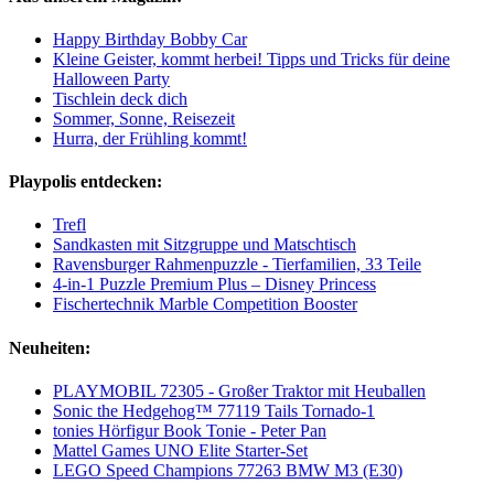
Happy Birthday Bobby Car
Kleine Geister, kommt herbei! Tipps und Tricks für deine
Halloween Party
Tischlein deck dich
Sommer, Sonne, Reisezeit
Hurra, der Frühling kommt!
Playpolis entdecken:
Trefl
Sandkasten mit Sitzgruppe und Matschtisch
Ravensburger Rahmenpuzzle - Tierfamilien, 33 Teile
4-in-1 Puzzle Premium Plus – Disney Princess
Fischertechnik Marble Competition Booster
Neuheiten:
PLAYMOBIL 72305 - Großer Traktor mit Heuballen
Sonic the Hedgehog™ 77119 Tails Tornado-1
tonies Hörfigur Book Tonie - Peter Pan
Mattel Games UNO Elite Starter-Set
LEGO Speed Champions 77263 BMW M3 (E30)