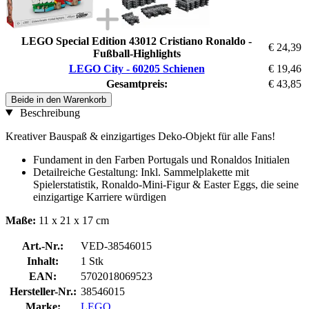
LEGO Special Edition 43012 Cristiano Ronaldo -
€ 24,39
Fußball-Highlights
LEGO City - 60205 Schienen
€ 19,46
Gesamtpreis:
€ 43,85
Beide in den Warenkorb
Beschreibung
Kreativer Bauspaß & einzigartiges Deko-Objekt für alle Fans!
Fundament in den Farben Portugals und Ronaldos Initialen
Detailreiche Gestaltung: Inkl. Sammelplakette mit
Spielerstatistik, Ronaldo-Mini-Figur & Easter Eggs, die seine
einzigartige Karriere würdigen
Maße:
11 x 21 x 17 cm
Art.-Nr.:
VED-38546015
Inhalt:
1 Stk
EAN:
5702018069523
Hersteller-Nr.:
38546015
Marke:
LEGO