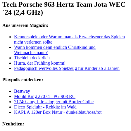
Tech Porsche 963 Hertz Team Jota WEC
´24 (2,4 GHz)
Aus unserem Magazin:
Kennerspiele oder Warum man als Erwachsener das Spielen
nicht verlernen sollte
Wann kommen denn endlich Christkind und
Weihnachtsmann?
Tischlein deck dich
Hurra, der Frühling kommt!
Pädagogisch wertvolles Spielzeug für Kinder ab 3 Jahren
Playpolis entdecken:
Bestway
Mould King 27074 - PG 908 RC
71740 - my Life - Jogger mit Border Collie
Djeco Spieluhr - Rehkitz im Wald
KAPLA 120er Box Natur - dunkelblau/rosa/rot
Neuheiten: