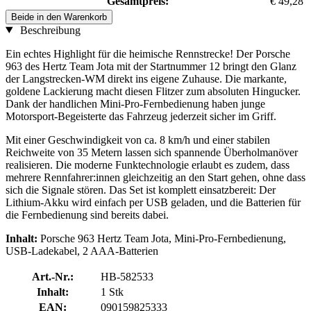
Gesamtpreis:
€ 49,28
Beide in den Warenkorb
Beschreibung
Ein echtes Highlight für die heimische Rennstrecke! Der Porsche
963 des Hertz Team Jota mit der Startnummer 12 bringt den Glanz
der Langstrecken-WM direkt ins eigene Zuhause. Die markante,
goldene Lackierung macht diesen Flitzer zum absoluten Hingucker.
Dank der handlichen Mini-Pro-Fernbedienung haben junge
Motorsport-Begeisterte das Fahrzeug jederzeit sicher im Griff.
Mit einer Geschwindigkeit von ca. 8 km/h und einer stabilen
Reichweite von 35 Metern lassen sich spannende Überholmanöver
realisieren. Die moderne Funktechnologie erlaubt es zudem, dass
mehrere Rennfahrer:innen gleichzeitig an den Start gehen, ohne dass
sich die Signale stören. Das Set ist komplett einsatzbereit: Der
Lithium-Akku wird einfach per USB geladen, und die Batterien für
die Fernbedienung sind bereits dabei.
Inhalt:
Porsche 963 Hertz Team Jota, Mini-Pro-Fernbedienung,
USB-Ladekabel, 2 AAA-Batterien
Art.-Nr.:
HB-582533
Inhalt:
1 Stk
EAN:
090159825333