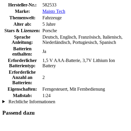
Hersteller-Nr.:
582533
Marke:
Maisto Tech
Themenwelt:
Fahrzeuge
Alter ab:
5 Jahre
Stars & Lizenzen:
Porsche
Sprache
Deutsch, Englisch, Französisch, Italienisch,
Anleitung:
Niederländisch, Portugiesisch, Spanisch
Batterien
Ja
enthalten:
Erforderlicher
1,5 V AAA-Batterie, 3,7V Lithium Ion
Batterientyp:
Battery
Erforderliche
Anzahl an
2
Batterien:
Eigenschaften:
Ferngesteuert, Mit Fernbedienung
Maßstab:
1:24
Rechtliche Informationen
Passend dazu