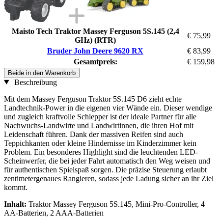
Maisto Tech Traktor Massey Ferguson 5S.145 (2,4
€ 75,99
GHz) (RTR)
Bruder John Deere 9620 RX
€ 83,99
Gesamtpreis:
€ 159,98
Beide in den Warenkorb
Beschreibung
Mit dem Massey Ferguson Traktor 5S.145 D6 zieht echte
Landtechnik-Power in die eigenen vier Wände ein. Dieser wendige
und zugleich kraftvolle Schlepper ist der ideale Partner für alle
Nachwuchs-Landwirte und Landwirtinnen, die ihren Hof mit
Leidenschaft führen. Dank der massiven Reifen sind auch
Teppichkanten oder kleine Hindernisse im Kinderzimmer kein
Problem. Ein besonderes Highlight sind die leuchtenden LED-
Scheinwerfer, die bei jeder Fahrt automatisch den Weg weisen und
für authentischen Spielspaß sorgen. Die präzise Steuerung erlaubt
zentimetergenaues Rangieren, sodass jede Ladung sicher an ihr Ziel
kommt.
Inhalt:
Traktor Massey Ferguson 5S.145, Mini-Pro-Controller, 4
AA-Batterien, 2 AAA-Batterien