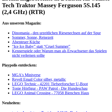
Tech Traktor Massey Ferguson 5S.145
(2,4 GHz) (RTR)
Aus unserem Magazin:
Dinomania - den urzeitlichen Riesenechsen auf der Spur
Sommer, Sonne, Reisezeit
Abenteuer Küche
“Ice Ice Baby” statt “Cruel Summer”
Kennerspiele oder Warum man als Erwachsener das Spielen
nicht verlernen sollte
Playpolis entdecken:
MGA's Miniverse
Revell Email Color silber, metallic
LEGO Technic - 42201 Tiefseeforscher U-Boot
Tonie Hörfigur - PAW Patrol - Die Hundeschau
LEGO Animal Crossing - 77058 Bienchen Haus
Neuheiten: