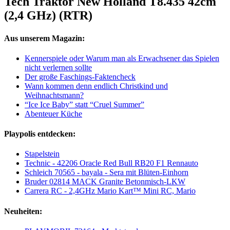
Tech Traktor New Holland T8.435 42cm
(2,4 GHz) (RTR)
Aus unserem Magazin:
Kennerspiele oder Warum man als Erwachsener das Spielen
nicht verlernen sollte
Der große Faschings-Faktencheck
Wann kommen denn endlich Christkind und
Weihnachtsmann?
“Ice Ice Baby” statt “Cruel Summer”
Abenteuer Küche
Playpolis entdecken:
Stapelstein
Technic - 42206 Oracle Red Bull RB20 F1 Rennauto
Schleich 70565 - bayala - Sera mit Blüten-Einhorn
Bruder 02814 MACK Granite Betonmisch-LKW
Carrera RC - 2,4GHz Mario Kart™ Mini RC, Mario
Neuheiten: