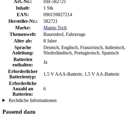
Art.-Nr.:
HB-582721
Inhalt:
1 Stk
EAN:
090159827214
Hersteller-Nr.:
582721
Marke:
Maisto Tech
Themenwelt:
Bauernhof, Fahrzeuge
Alter ab:
8 Jahre
Sprache
Deutsch, Englisch, Französisch, Italienisch,
Anleitung:
Niederländisch, Portugiesisch, Spanisch
Batterien
Ja
enthalten:
Erforderlicher
1,5 V AAA-Batterie, 1,5 V AA-Batterie
Batterientyp:
Erforderliche
Anzahl an
6
Batterien:
Rechtliche Informationen
Passend dazu