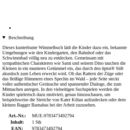
Beschreibung
Dieses kunterbunte Wimmelbuch lädt die Kinder dazu ein, bekannte
Umgebungen wie den Kindergarten, den Bahnhof oder das
Schwimmbad völlig neu zu entdecken. Gemeinsam mit
sympathischen Charakteren wie Sami und seinem Dino tauchen die
Kleinen in ein munteres Getümmel ein, das durch den tiptoi® Stift
akustisch zum Leben erweckt wird. Ob das Rattern der Züge oder
das fleißige Hämmern eines Spechts im Wald – jede Seite steckt
voller authentischer Geräusche und spannender Dialoge, die zum
Mitmachen anregen. In den vielseitigen Suchspielen werden die
Kinder spielerisch dazu motiviert, genau hinzuschauen, um
beispielsweise die Streiche von Kater Kilian aufzudecken oder dem
kleinen Bagger Barnabas bei der Arbeit zuzusehen.
Art.-Nr.:
MUE-9783473492794
Inhalt:
1 Stk
EAN:
9783473492794