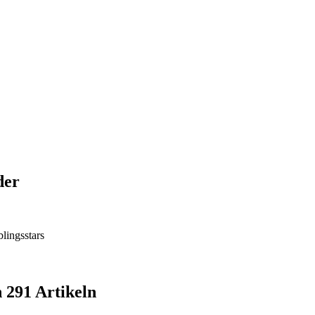
der
blingsstars
n 291 Artikeln