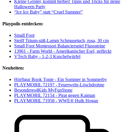
Kleine Geister, kommt herbei! Tipps und Tricks für deine
Halloween Party
“Ice Ice Baby” statt “Cruel Summer”
Playpolis entdecken:
Small Foot
Steiff Träum-süß-Lamm Schmusetuch, rosa, 30 cm
Small Foot Montessori Balancierspiel Flusssteine
13961 - Farm World - Amerikanischer Esel, gefleckt
VTech Baby - 1-2-3 Kuschelwürfel
Neuheiten:
Hörfigur Book Tonie - Ein Sommer in Sommerby
PLAYMOBIL 72197 - Feuerwehr-Löschdrohne
Besonderes4Kids MyFunStone
PLAYMOBIL 72154 - Pirat gegen Kaiman
PLAYMOBIL 71958 - WWE® Hulk Hogan