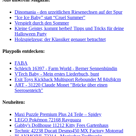
Dinomania - den urzeitlichen Riesenechsen auf der Spur
“Ice Ice Baby” statt “Cruel Summer”
Verspielt durch den Sommer
Kleine Geister, kommt herbei! Tipps und Tricks für deine
Halloween Party
Holzspielzeug: der Klassiker genauer betrachtet
Playpolis entdecken:
FABA
Schleich 16397 - Farm World - Berner Sennenhündin
VTech Baby - Mein erstes Liederbuch, bunt
Exit Toys Kickback Multisport Rebounder M 84x84cm
ART - 31220 Claude Monet "Brücke über einen
Seerosenteich"
Neuheiten:
Maxi Puzzle Premium Plus 24 Teile – Spidey
LEGO Pokémon 72168 Rayquaza
Gabby's Dollhouse 11212 Kitty Fees Gartenhaus
Technic 42238 Ducati Desmo450 MX Factory Motorrad