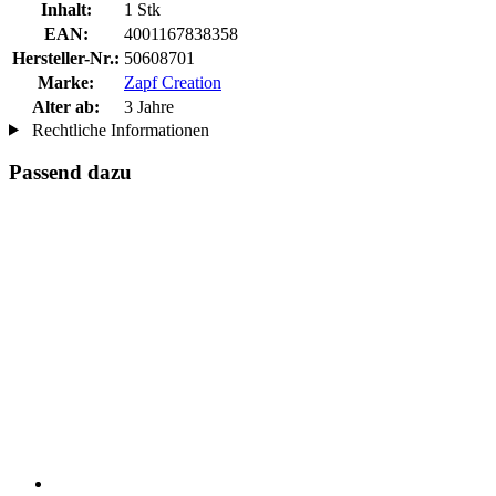
Inhalt:
1 Stk
EAN:
4001167838358
Hersteller-Nr.:
50608701
Marke:
Zapf Creation
Alter ab:
3 Jahre
Rechtliche Informationen
Passend dazu