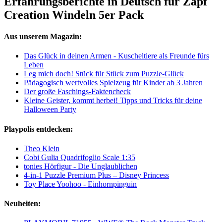
Erfahrungsberichte in Deutsch für Zapf
Creation Windeln 5er Pack
Aus unserem Magazin:
Das Glück in deinen Armen - Kuscheltiere als Freunde fürs
Leben
Leg mich doch! Stück für Stück zum Puzzle-Glück
Pädagogisch wertvolles Spielzeug für Kinder ab 3 Jahren
Der große Faschings-Faktencheck
Kleine Geister, kommt herbei! Tipps und Tricks für deine
Halloween Party
Playpolis entdecken:
Theo Klein
Cobi Gulia Quadrifoglio Scale 1:35
tonies Hörfigur - Die Unglaublichen
4-in-1 Puzzle Premium Plus – Disney Princess
Toy Place Yoohoo - Einhornpinguin
Neuheiten: