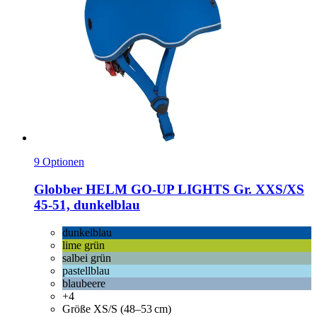
9 Optionen
Globber
HELM GO-​UP LIGHTS Gr. XXS/XS
45-​51, dunkelblau
dunkelblau
lime grün
salbei grün
pastellblau
blaubeere
+4
Größe XS/S (48–53 cm)