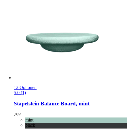
12 Optionen
5.0 (1)
Stapelstein
Balance Board, mint
-5%
mint
black