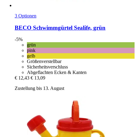
3 Optionen
BECO
Schwimmgürtel Sealife, grün
-5%
grün
pink
gelb
Größenverstellbar
Sicherheitsverschluss
Abgeflachten Ecken & Kanten
€ 12,43
€ 13,09
Zustellung bis 13. August