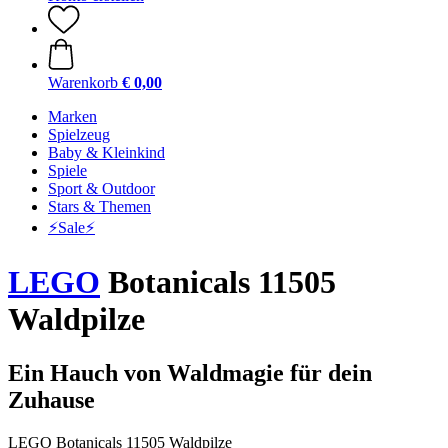
Warenkorb
€ 0,00
Marken
Spielzeug
Baby & Kleinkind
Spiele
Sport & Outdoor
Stars & Themen
⚡️Sale⚡️
LEGO
Botanicals 11505
Waldpilze
Ein Hauch von Waldmagie für dein
Zuhause
LEGO Botanicals 11505 Waldpilze