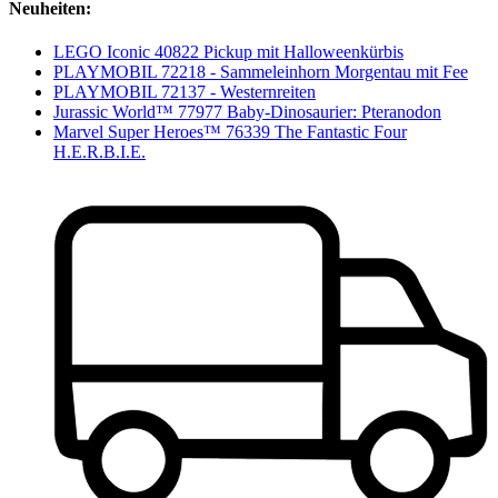
Neuheiten:
LEGO Iconic 40822 Pickup mit Halloweenkürbis
PLAYMOBIL 72218 - Sammeleinhorn Morgentau mit Fee
PLAYMOBIL 72137 - Westernreiten
Jurassic World™ 77977 Baby-Dinosaurier: Pteranodon
Marvel Super Heroes™ 76339 The Fantastic Four
H.E.R.B.I.E.