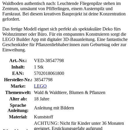
Waldboden authentisch nach: Leuchtende Fliegenpilze stehen im
Zentrum, umsäumt von Pfifferlingen, einem Austernpilz und
Farnkraut. Bei diesem kreativen Bauprojekt ist deine Konzentration
gefordert.
Das fertige Modell eignet sich perfekt als spektakuläre Deko fürs
Wohnzimmer oder Büro. Für ein entspanntes Konstruieren sorgt die
LEGO Builder App mit digitaler 3D-Bauanleitung. Eine fantastische
Geschenkidee für Pflanzenliebhaber:innen zum Geburtstag oder zur
Einweihung.
Art.-Nr.:
VED-38547798
Inhalt:
1 Stk
EAN:
5702018061800
Hersteller-Nr.:
38547798
Marke:
LEGO
Themenwelt:
Wald & Waldtiere, Blumen & Pflanzen
Alter ab:
18 Jahre
Sprache
Anleitung mit Bildern
Anleitung:
Material:
Kunststoff
ACHTUNG: Nicht für Kinder unter 36 Monaten
geeignet. Erstickungsgefahr aufgrund