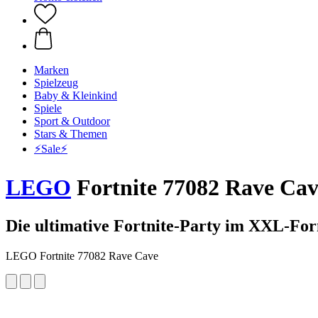
Marken
Spielzeug
Baby & Kleinkind
Spiele
Sport & Outdoor
Stars & Themen
⚡️Sale⚡️
LEGO
Fortnite 77082 Rave Cav
Die ultimative Fortnite-Party im XXL-Fo
LEGO Fortnite 77082 Rave Cave