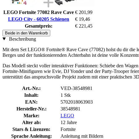
LEGO Fortnite 77082 Rave Cave
€ 201,99
LEGO City - 60205 Schienen
€ 19,46
Gesamtpreis:
€ 221,45
Beide in den Warenkorb
Beschreibung
Mit dem Set LEGO® Fortnite® Rave Cave (77082) holst du dir die le
Berges und der funktionierenden Achterbahn ist deine volle Konzentra
Das Modell steckt voller interaktiver Funktionen: Schiebe den Wagen 
Fortnite-Minifiguren wie Evie, DJ Yonder und der Party-Trooper feiern
unterstützt das anspruchsvolle Projekt zudem mit einer praktischen 3
Art.-Nr.:
VED-38548981
Inhalt:
1 Stk
EAN:
5702018063903
Hersteller-Nr.:
38548981
Marke:
LEGO
Alter ab:
12 Jahre
Stars & Lizenzen:
Fortnite
Sprache Anleitung:
Anleitung mit Bildern