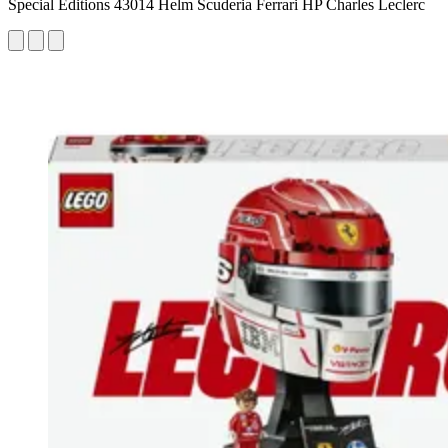
Special Editions 43014 Helm Scuderia Ferrari HP Charles Leclerc