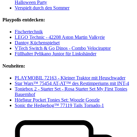
Halloween Party
Verspielt durch den Sommer
Playpolis entdecken:
Fischertechnik
LEGO Technic - 42208 Aston Martin Valkyrie
Dantoy Küchenspielset
VTech Switch & Go Dinos - Combo Velociraptor
Füllhalter Pelikano Junior für Linkshänder
Neuheiten:
PLAYMOBIL 72163 - Kleiner Traktor mit Heuschwader
Star Wars™ 75454 AT-AT™ des Restimperiums mit INT-4
Toniebox 2 - Starter Set - Rosa Starter Set My First Tonies
Bauernhof
Hörfigur Pocket Tonies Set: Woozle Goozle
Sonic the Hedgehog™ 77119 Tails Tornado-1