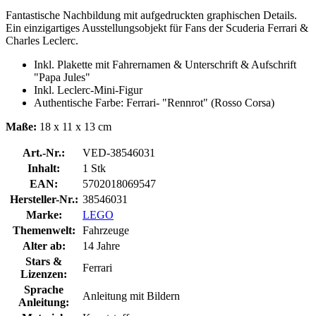
Fantastische Nachbildung mit aufgedruckten graphischen Details.
Ein einzigartiges Ausstellungsobjekt für Fans der Scuderia Ferrari &
Charles Leclerc.
Inkl. Plakette mit Fahrernamen & Unterschrift & Aufschrift
"Papa Jules"
Inkl. Leclerc-Mini-Figur
Authentische Farbe: Ferrari- "Rennrot" (Rosso Corsa)
Maße:
18 x 11 x 13 cm
Art.-Nr.:
VED-38546031
Inhalt:
1 Stk
EAN:
5702018069547
Hersteller-Nr.:
38546031
Marke:
LEGO
Themenwelt:
Fahrzeuge
Alter ab:
14 Jahre
Stars &
Ferrari
Lizenzen:
Sprache
Anleitung mit Bildern
Anleitung: