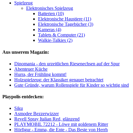
Spielzeug
Elektronisches Spielzeug
Batterien (10)
Elektronische Haustiere (11)
Elektronische Tagebücher (3)
Kameras (4)
Tablets & Computer (21)
Walkie-Talkies (2)
Aus unserem Magazin:
Dinomania - den urzeitlichen Riesenechsen auf der Spur
Abenteuer Küche
Hurra, der Frühling kommt!
Holzspielzeug: der Klassiker genauer betrachtet
Gute Gründe, warum Rollenspiele für Kinder so wichtig sind
Playpolis entdecken:
Siku
Asmodee Bezzerwizzer
Revell Spray Italian Red, glänzend
PLAYMOBIL 72212 - Löwe mit goldenem Ritter
Hörfigur - Emma, die Ente - Das Beste von Herrh