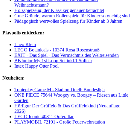
Weihnachtsmann?
Holzspielzeug: der Klassiker genauer betrachtet
Gute Gründe, warum Rollenspiele für Kinder so wichtig sind
Pädagogisch wertvolles Spielzeug für Kinder ab 3 Jahren
Playpolis entdecken:
Theo Klein
LEGO Botanicals - 10374 Rosa Rosenstrauß
EXIT - Das Spiel - Das Vermächtnis des Weltreisenden
BBJunior My 1st Loop Set inkl.1 Softcar
Intex Happy Otter Pool
Neuheiten:
Tonieplay Game M - Stadion Duell: Bundesliga
ONE PIECE 75644 Woogey vs. Boogey – Riesen aus Little
Garden
Hörfigur Der Grüffelo & Das Grüffelokind (Neuauflage
2026)
LEGO Iconic 40811 Opferaltar
PLAYMOBIL 72191 - Große Feuerwehrstation