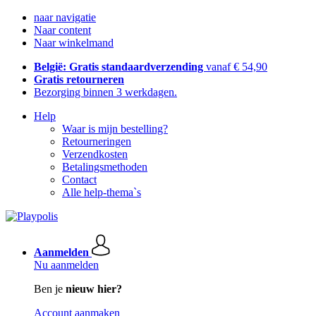
naar navigatie
Naar content
Naar winkelmand
België: Gratis standaardverzending
vanaf € 54,90
Gratis retourneren
Bezorging binnen 3 werkdagen.
Help
Waar is mijn bestelling?
Retourneringen
Verzendkosten
Betalingsmethoden
Contact
Alle help-thema`s
Aanmelden
Nu aanmelden
Ben je
nieuw hier?
Account aanmaken