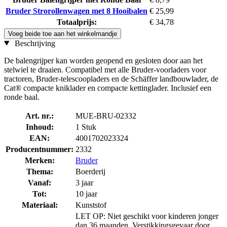
Bruder Strorollenwagen met 8 Hooibalen
€ 25,99
Totaalprijs:
€ 34,78
Voeg beide toe aan het winkelmandje
Beschrijving
De balengrijper kan worden geopend en gesloten door aan het
stelwiel te draaien. Compatibel met alle Bruder-voorladers voor
tractoren, Bruder-telescoopladers en de Schäffer landbouwlader, de
Cat® compacte kniklader en compacte kettinglader. Inclusief een
ronde baal.
Art. nr.:
MUE-BRU-02332
Inhoud:
1 Stuk
EAN:
4001702023324
Producentnummer:
2332
Merken:
Bruder
Thema:
Boerderij
Vanaf:
3 jaar
Tot:
10 jaar
Materiaal:
Kunststof
LET OP: Niet geschikt voor kinderen jonger
dan 36 maanden. Verstikkingsgevaar door