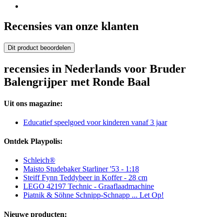
Recensies van onze klanten
Dit product beoordelen
recensies in Nederlands voor Bruder
Balengrijper met Ronde Baal
Uit ons magazine:
Educatief speelgoed voor kinderen vanaf 3 jaar
Ontdek Playpolis:
Schleich®
Maisto Studebaker Starliner '53 - 1:18
Steiff Fynn Teddybeer in Koffer - 28 cm
LEGO 42197 Technic - Graaflaadmachine
Piatnik & Söhne Schnipp-Schnapp ... Let Op!
Nieuwe producten: