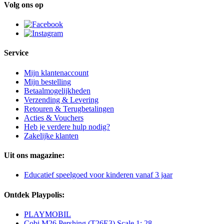
Volg ons op
Service
Mijn klantenaccount
Mijn bestelling
Betaalmogelijkheden
Verzending & Levering
Retouren & Terugbetalingen
Acties & Vouchers
Heb je verdere hulp nodig?
Zakelijke klanten
Uit ons magazine:
Educatief speelgoed voor kinderen vanaf 3 jaar
Ontdek Playpolis:
PLAYMOBIL
Cobi M26 Pershing (T26E3) Scale 1: 28