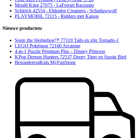
Mould King 27075 - LaFerrari Raceauto
Schleich 42554 - Eldrador Creatures - Schaduwwolf
PLAYMOBIL 72115 - Ridders met Kanon
Nieuwe producten:
Sonic the Hedgehog™ 77119 Tails en zijn Tornado-1
LEGO Pokémon 72160 Arcanine
4-in-1 Puzzle Premium Plus – Disney Princess
KPop Demon Hunters 72537 Derpy Tiger en Sussie Bird
Besonderes4Kids MyFunStone