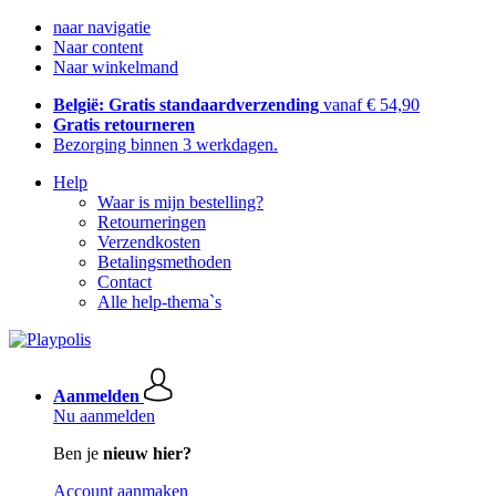
naar navigatie
Naar content
Naar winkelmand
België: Gratis standaardverzending
vanaf € 54,90
Gratis retourneren
Bezorging binnen 3 werkdagen.
Help
Waar is mijn bestelling?
Retourneringen
Verzendkosten
Betalingsmethoden
Contact
Alle help-thema`s
Aanmelden
Nu aanmelden
Ben je
nieuw hier?
Account aanmaken