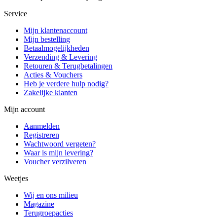
Service
Mijn klantenaccount
Mijn bestelling
Betaalmogelijkheden
Verzending & Levering
Retouren & Terugbetalingen
Acties & Vouchers
Heb je verdere hulp nodig?
Zakelijke klanten
Mijn account
Aanmelden
Registreren
Wachtwoord vergeten?
Waar is mijn levering?
Voucher verzilveren
Weetjes
Wij en ons milieu
Magazine
Terugroepacties