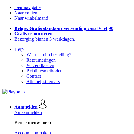
naar navigatie
Naar content
Naar winkelmand
België: Gratis standaardverzending
vanaf € 54,90
Gratis retourneren
Bezorging binnen 3 werkdagen.
Help
Waar is mijn bestelling?
Retourneringen
Verzendkosten
Betalingsmethoden
Contact
Alle help-thema`s
Aanmelden
Nu aanmelden
Ben je
nieuw hier?
Account aanmaken