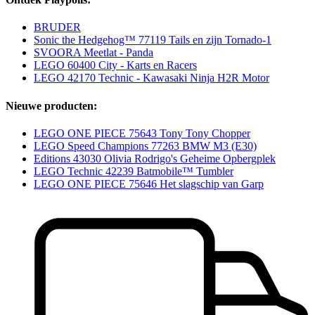
BRUDER
Sonic the Hedgehog™ 77119 Tails en zijn Tornado-1
SVOORA Meetlat - Panda
LEGO 60400 City - Karts en Racers
LEGO 42170 Technic - Kawasaki Ninja H2R Motor
Nieuwe producten:
LEGO ONE PIECE 75643 Tony Tony Chopper
LEGO Speed Champions 77263 BMW M3 (E30)
Editions 43030 Olivia Rodrigo's Geheime Opbergplek
LEGO Technic 42239 Batmobile™ Tumbler
LEGO ONE PIECE 75646 Het slagschip van Garp