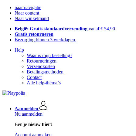
naar navigatie
Naar content
Naar winkelmand
België: Gratis standaardverzending
vanaf € 54,90
Gratis retourneren
Bezorging binnen 3 werkdagen.
Help
Waar is mijn bestelling?
Retourneringen
Verzendkosten
Betalingsmethoden
Contact
Alle help-thema`s
Aanmelden
Nu aanmelden
Ben je
nieuw hier?
Account aanmaken