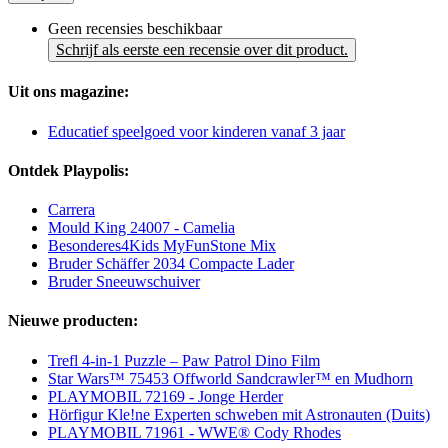
Geen recensies beschikbaar
Schrijf als eerste een recensie over dit product.
Uit ons magazine:
Educatief speelgoed voor kinderen vanaf 3 jaar
Ontdek Playpolis:
Carrera
Mould King 24007 - Camelia
Besonderes4Kids MyFunStone Mix
Bruder Schäffer 2034 Compacte Lader
Bruder Sneeuwschuiver
Nieuwe producten:
Trefl 4-in-1 Puzzle – Paw Patrol Dino Film
Star Wars™ 75453 Offworld Sandcrawler™ en Mudhorn
PLAYMOBIL 72169 - Jonge Herder
Hörfigur Kle!ne Experten schweben mit Astronauten (Duits)
PLAYMOBIL 71961 - WWE® Cody Rhodes