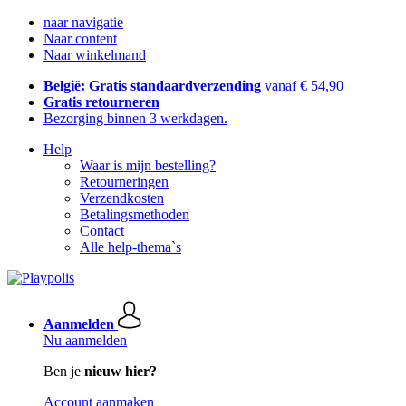
naar navigatie
Naar content
Naar winkelmand
België: Gratis standaardverzending
vanaf € 54,90
Gratis retourneren
Bezorging binnen 3 werkdagen.
Help
Waar is mijn bestelling?
Retourneringen
Verzendkosten
Betalingsmethoden
Contact
Alle help-thema`s
Aanmelden
Nu aanmelden
Ben je
nieuw hier?
Account aanmaken