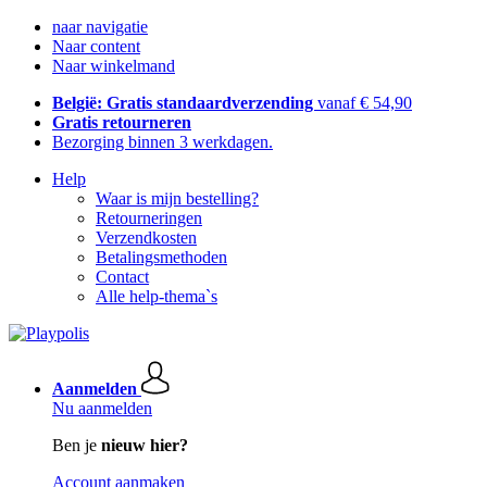
naar navigatie
Naar content
Naar winkelmand
België: Gratis standaardverzending
vanaf € 54,90
Gratis retourneren
Bezorging binnen 3 werkdagen.
Help
Waar is mijn bestelling?
Retourneringen
Verzendkosten
Betalingsmethoden
Contact
Alle help-thema`s
Aanmelden
Nu aanmelden
Ben je
nieuw hier?
Account aanmaken