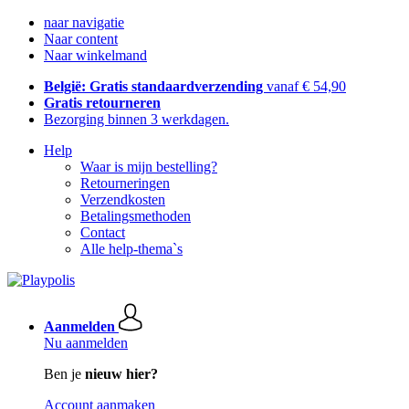
naar navigatie
Naar content
Naar winkelmand
België: Gratis standaardverzending
vanaf € 54,90
Gratis retourneren
Bezorging binnen 3 werkdagen.
Help
Waar is mijn bestelling?
Retourneringen
Verzendkosten
Betalingsmethoden
Contact
Alle help-thema`s
Aanmelden
Nu aanmelden
Ben je
nieuw hier?
Account aanmaken