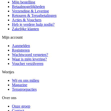
Mijn bestelling
Betaalmogelijkheden
Verzending & Levering
Retouren & Terugbetalingen
Acties & Vouchers
Heb je verdere hulp nodig?
Zakelijke klanten
Mijn account
Aanmelden
Registreren
Wachtwoord vergeten?
Waar is mijn levering?
Voucher verzilveren
Weetjes
Wij en ons milieu
Magazine
Terugroepacties
Over ons
Onze groep
Contact