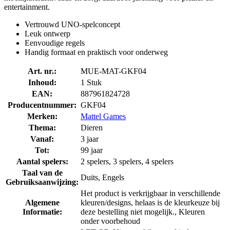
entertainment.
Vertrouwd UNO-spelconcept
Leuk ontwerp
Eenvoudige regels
Handig formaat en praktisch voor onderweg
Art. nr.:
MUE-MAT-GKF04
Inhoud:
1 Stuk
EAN:
887961824728
Producentnummer:
GKF04
Merken:
Mattel Games
Thema:
Dieren
Vanaf:
3 jaar
Tot:
99 jaar
Aantal spelers:
2 spelers, 3 spelers, 4 spelers
Taal van de
Duits, Engels
Gebruiksaanwijzing:
Het product is verkrijgbaar in verschillende
Algemene
kleuren/designs, helaas is de kleurkeuze bij
Informatie:
deze bestelling niet mogelijk., Kleuren
onder voorbehoud