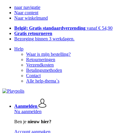
naar navigatie
Naar content
Naar winkelmand
België: Gratis standaardverzending
vanaf € 54,90
Gratis retourneren
Bezorging binnen 3 werkdagen.
Help
Waar is mijn bestelling?
Retourneringen
Verzendkosten
Betalingsmethoden
Contact
Alle help-thema`s
Aanmelden
Nu aanmelden
Ben je
nieuw hier?
Account aanmaken