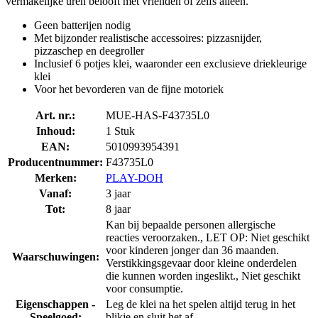
vermakelijke uren belooft met vrienden of zelfs alleen.
Geen batterijen nodig
Met bijzonder realistische accessoires: pizzasnijder,
pizzaschep en deegroller
Inclusief 6 potjes klei, waaronder een exclusieve driekleurige
klei
Voor het bevorderen van de fijne motoriek
Art. nr.:
MUE-HAS-F43735L0
Inhoud:
1 Stuk
EAN:
5010993954391
Producentnummer:
F43735L0
Merken:
PLAY-DOH
Vanaf:
3 jaar
Tot:
8 jaar
Kan bij bepaalde personen allergische
reacties veroorzaken., LET OP: Niet geschikt
voor kinderen jonger dan 36 maanden.
Waarschuwingen:
Verstikkingsgevaar door kleine onderdelen
die kunnen worden ingeslikt., Niet geschikt
voor consumptie.
Eigenschappen -
Leg de klei na het spelen altijd terug in het
Speelgoed:
blikje en sluit het af