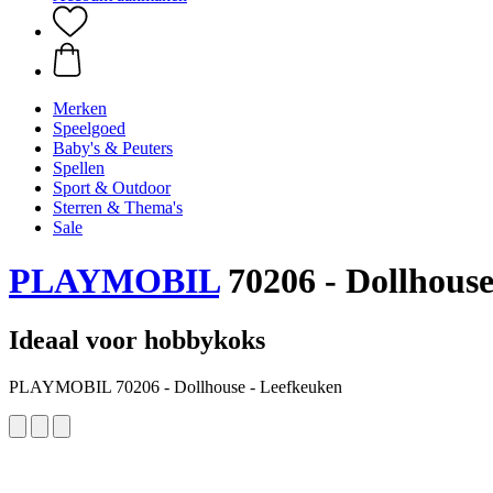
Merken
Speelgoed
Baby's & Peuters
Spellen
Sport & Outdoor
Sterren & Thema's
Sale
PLAYMOBIL
70206 - Dollhouse
Ideaal voor hobbykoks
PLAYMOBIL 70206 - Dollhouse - Leefkeuken