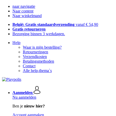
naar navigatie
Naar content
Naar winkelmand
België: Gratis standaardverzending
vanaf € 54,90
Gratis retourneren
Bezorging binnen 3 werkdagen.
Help
Waar is mijn bestelling?
Retourneringen
Verzendkosten
Betalingsmethoden
Contact
Alle help-thema`s
Aanmelden
Nu aanmelden
Ben je
nieuw hier?
Account aanmaken