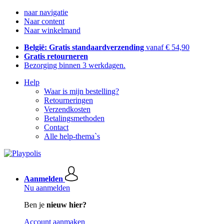
naar navigatie
Naar content
Naar winkelmand
België: Gratis standaardverzending
vanaf € 54,90
Gratis retourneren
Bezorging binnen 3 werkdagen.
Help
Waar is mijn bestelling?
Retourneringen
Verzendkosten
Betalingsmethoden
Contact
Alle help-thema`s
Aanmelden
Nu aanmelden
Ben je
nieuw hier?
Account aanmaken