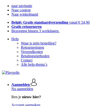
naar navigatie
Naar content
Naar winkelmand
België: Gratis standaardverzending
vanaf € 54,90
Gratis retourneren
Bezorging binnen 3 werkdagen.
Help
Waar is mijn bestelling?
Retourneringen
Verzendkosten
Betalingsmethoden
Contact
Alle help-thema`s
Aanmelden
Nu aanmelden
Ben je
nieuw hier?
Account aanmaken