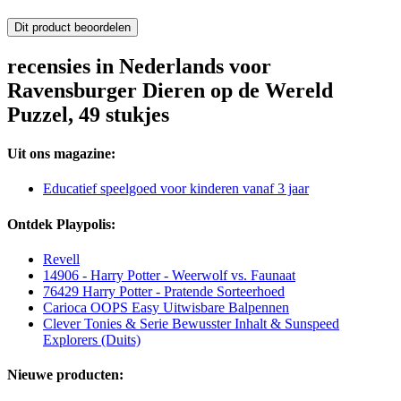
Dit product beoordelen
recensies in Nederlands voor
Ravensburger Dieren op de Wereld
Puzzel, 49 stukjes
Uit ons magazine:
Educatief speelgoed voor kinderen vanaf 3 jaar
Ontdek Playpolis:
Revell
14906 - Harry Potter - Weerwolf vs. Faunaat
76429 Harry Potter - Pratende Sorteerhoed
Carioca OOPS Easy Uitwisbare Balpennen
Clever Tonies & Serie Bewusster Inhalt & Sunspeed
Explorers (Duits)
Nieuwe producten: