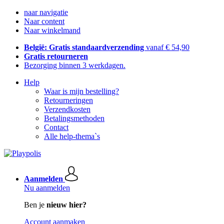
naar navigatie
Naar content
Naar winkelmand
België: Gratis standaardverzending
vanaf € 54,90
Gratis retourneren
Bezorging binnen 3 werkdagen.
Help
Waar is mijn bestelling?
Retourneringen
Verzendkosten
Betalingsmethoden
Contact
Alle help-thema`s
Aanmelden
Nu aanmelden
Ben je
nieuw hier?
Account aanmaken