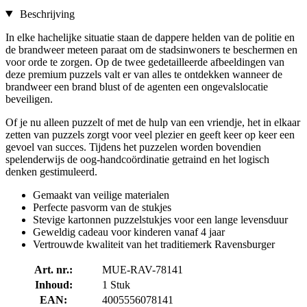
Beschrijving
In elke hachelijke situatie staan de dappere helden van de politie en
de brandweer meteen paraat om de stadsinwoners te beschermen en
voor orde te zorgen. Op de twee gedetailleerde afbeeldingen van
deze premium puzzels valt er van alles te ontdekken wanneer de
brandweer een brand blust of de agenten een ongevalslocatie
beveiligen.
Of je nu alleen puzzelt of met de hulp van een vriendje, het in elkaar
zetten van puzzels zorgt voor veel plezier en geeft keer op keer een
gevoel van succes. Tijdens het puzzelen worden bovendien
spelenderwijs de oog-handcoördinatie getraind en het logisch
denken gestimuleerd.
Gemaakt van veilige materialen
Perfecte pasvorm van de stukjes
Stevige kartonnen puzzelstukjes voor een lange levensduur
Geweldig cadeau voor kinderen vanaf 4 jaar
Vertrouwde kwaliteit van het traditiemerk Ravensburger
Art. nr.:
MUE-RAV-78141
Inhoud:
1 Stuk
EAN:
4005556078141