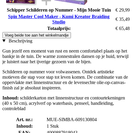
Schipper Schilderen op Nummer - Mijn Mooie Tuin
€ 29,99
Spin Master Cool Maker - Kumi Kreator Braiding
€ 35,49
Studio
Totaalprijs:
€ 65,48
Voeg beide toe aan het winkelmandje
Beschrijving
Gun jezelf een moment van rust en neem comfortabel plaats op het
bankje in de tuin. De warme zonnestralen dansen op je huid, terwijl
je luistert naar het ijverige gezoem van de bijen.
Schilderen op nummer voor volwassenen. Ontdek artistieke
motieven die stap voor stap tot leven komen. De combinatie van de
oppervlakte met linnenstructuur en de levensechte olie-op-canvas-
finish zal je absoluut inspireren.
Inhoud:
schilderkarton met linnenstructuur en contourtekeningen
(40 x 50 cm), acrylverf op waterbasis, penseel, handleiding,
controleblad
Art. nr.:
MUE-SIMBA-609130804
Inhoud:
1 Stuk
EAN:
4000887918043