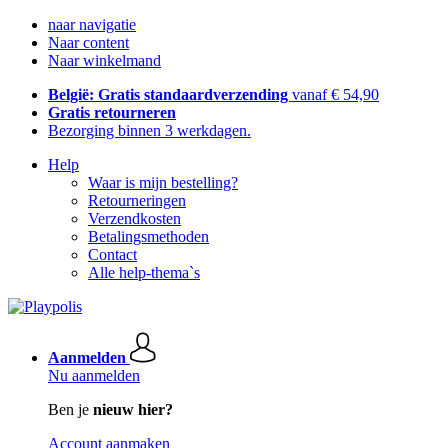
naar navigatie
Naar content
Naar winkelmand
België: Gratis standaardverzending
vanaf € 54,90
Gratis retourneren
Bezorging binnen 3 werkdagen.
Help
Waar is mijn bestelling?
Retourneringen
Verzendkosten
Betalingsmethoden
Contact
Alle help-thema`s
Aanmelden
Nu aanmelden
Ben je
nieuw hier?
Account aanmaken