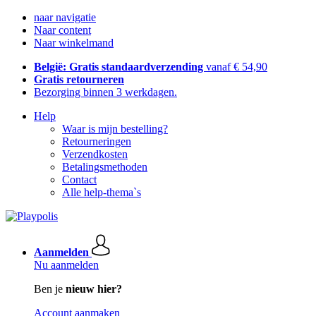
naar navigatie
Naar content
Naar winkelmand
België: Gratis standaardverzending
vanaf € 54,90
Gratis retourneren
Bezorging binnen 3 werkdagen.
Help
Waar is mijn bestelling?
Retourneringen
Verzendkosten
Betalingsmethoden
Contact
Alle help-thema`s
Aanmelden
Nu aanmelden
Ben je
nieuw hier?
Account aanmaken