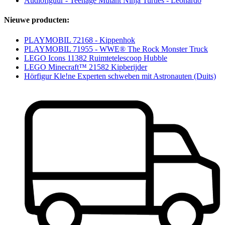
Audiofiguur - Teenage Mutant Ninja Turtles - Leonardo
Nieuwe producten:
PLAYMOBIL 72168 - Kippenhok
PLAYMOBIL 71955 - WWE® The Rock Monster Truck
LEGO Icons 11382 Ruimtetelescoop Hubble
LEGO Minecraft™ 21582 Kipberijder
Hörfigur Kle!ne Experten schweben mit Astronauten (Duits)