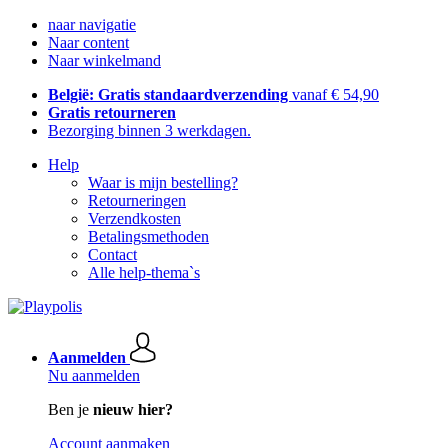
naar navigatie
Naar content
Naar winkelmand
België: Gratis standaardverzending
vanaf € 54,90
Gratis retourneren
Bezorging binnen 3 werkdagen.
Help
Waar is mijn bestelling?
Retourneringen
Verzendkosten
Betalingsmethoden
Contact
Alle help-thema`s
Aanmelden
Nu aanmelden
Ben je
nieuw hier?
Account aanmaken