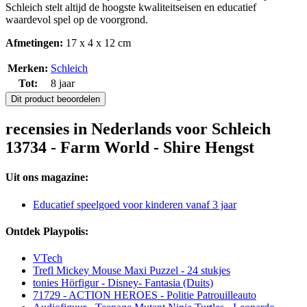
Schleich stelt altijd de hoogste kwaliteitseisen en educatief
waardevol spel op de voorgrond.
Afmetingen:
17 x 4 x 12 cm
Merken:
Schleich
Tot:
8 jaar
Dit product beoordelen
recensies in Nederlands voor Schleich
13734 - Farm World - Shire Hengst
Uit ons magazine:
Educatief speelgoed voor kinderen vanaf 3 jaar
Ontdek Playpolis:
VTech
Trefl Mickey Mouse Maxi Puzzel - 24 stukjes
tonies Hörfigur - Disney- Fantasia (Duits)
71729 - ACTION HEROES - Politie Patrouilleauto