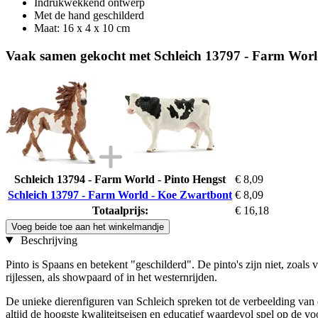
Indrukwekkend ontwerp
Met de hand geschilderd
Maat: 16 x 4 x 10 cm
Vaak samen gekocht met Schleich 13797 - Farm Wor
Schleich 13794 - Farm World - Pinto Hengst
€ 8,09
Schleich 13797 - Farm World - Koe Zwartbont
€ 8,09
Totaalprijs:
€ 16,18
Voeg beide toe aan het winkelmandje
Beschrijving
Pinto is Spaans en betekent "geschilderd". De pinto's zijn niet, zoal
rijlessen, als showpaard of in het westernrijden.
De unieke dierenfiguren van Schleich spreken tot de verbeelding van d
altijd de hoogste kwaliteitseisen en educatief waardevol spel op de v