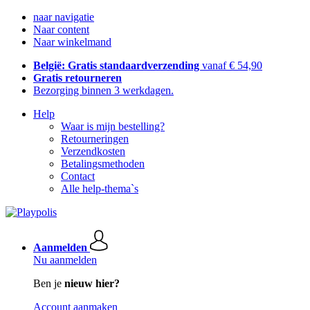
naar navigatie
Naar content
Naar winkelmand
België: Gratis standaardverzending
vanaf € 54,90
Gratis retourneren
Bezorging binnen 3 werkdagen.
Help
Waar is mijn bestelling?
Retourneringen
Verzendkosten
Betalingsmethoden
Contact
Alle help-thema`s
Aanmelden
Nu aanmelden
Ben je
nieuw hier?
Account aanmaken