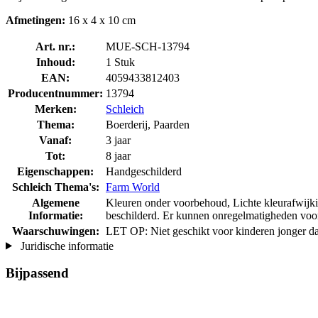
Afmetingen:
16 x 4 x 10 cm
Art. nr.:
MUE-SCH-13794
Inhoud:
1 Stuk
EAN:
4059433812403
Producentnummer:
13794
Merken:
Schleich
Thema:
Boerderij, Paarden
Vanaf:
3 jaar
Tot:
8 jaar
Eigenschappen:
Handgeschilderd
Schleich Thema's:
Farm World
Algemene
Kleuren onder voorbehoud, Lichte kleurafwijkin
Informatie:
beschilderd. Er kunnen onregelmatigheden voo
Waarschuwingen:
LET OP: Niet geschikt voor kinderen jonger da
Juridische informatie
Bijpassend