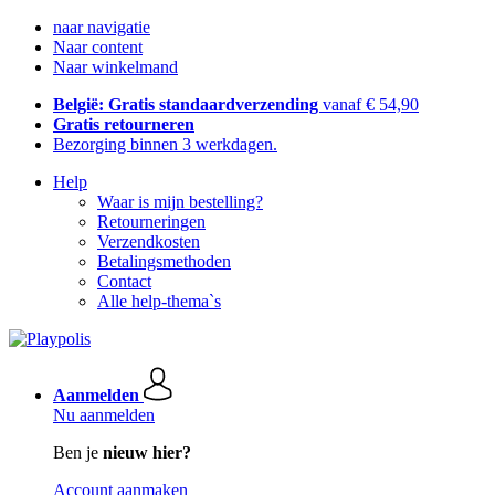
naar navigatie
Naar content
Naar winkelmand
België: Gratis standaardverzending
vanaf € 54,90
Gratis retourneren
Bezorging binnen 3 werkdagen.
Help
Waar is mijn bestelling?
Retourneringen
Verzendkosten
Betalingsmethoden
Contact
Alle help-thema`s
Aanmelden
Nu aanmelden
Ben je
nieuw hier?
Account aanmaken