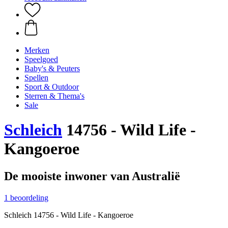
Merken
Speelgoed
Baby's & Peuters
Spellen
Sport & Outdoor
Sterren & Thema's
Sale
Schleich
14756 - Wild Life -
Kangoeroe
De mooiste inwoner van Australië
1 beoordeling
Schleich 14756 - Wild Life - Kangoeroe