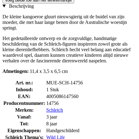
Voeg beide toe aan het winkelmandje
Beschrijving
De kleine kangoeroe gluurt nieuwsgierig uit de buidel van zijn
moeder, die met haar lange benen door de Australische woestijn
springt.
Het gedetailleerde ontwerp en de zorgvuldige, handmatige
beschildering van de Schleich-figuren inspireren zowel grote als
kleine dierenliefhebbers. Schleich hecht veel belang aan educatief
waardevol spel, daarom kunnen creatieve kinderen altijd nieuwe
verhalen over de fascinerende dierenwereld naspelen.
Afmetingen:
11,4 x 3,5 x 6,5 cm
Art. nr.:
MUE-SCH-14756
Inhoud:
1 Stuk
EAN:
4005086147560
Producentnummer:
14756
Merken:
Schleich
Vanaf:
3 jaar
Tot:
8 jaar
Eigenschappen:
Handgeschilderd
Schleich Thema's:
Wild Life