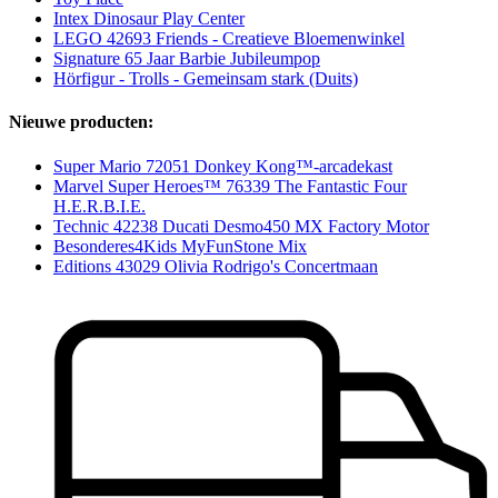
Intex Dinosaur Play Center
LEGO 42693 Friends - Creatieve Bloemenwinkel
Signature 65 Jaar Barbie Jubileumpop
Hörfigur - Trolls - Gemeinsam stark (Duits)
Nieuwe producten:
Super Mario 72051 Donkey Kong™-arcadekast
Marvel Super Heroes™ 76339 The Fantastic Four
H.E.R.B.I.E.
Technic 42238 Ducati Desmo450 MX Factory Motor
Besonderes4Kids MyFunStone Mix
Editions 43029 Olivia Rodrigo's Concertmaan