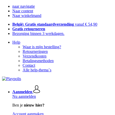
naar navigatie
Naar content
Naar winkelmand
België: Gratis standaardverzending
vanaf € 54,90
Gratis retourneren
Bezorging binnen 3 werkdagen.
Help
Waar is mijn bestelling?
Retourneringen
Verzendkosten
Betalingsmethoden
Contact
Alle help-thema`s
Aanmelden
Nu aanmelden
Ben je
nieuw hier?
Account aanmaken