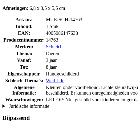
Afmetingen:
6,8 x 3,5 x 5,5 cm
Art. nr.:
MUE-SCH-14763
Inhoud:
1 Stuk
EAN:
4005086147638
Producentnummer:
14763
Merken:
Schleich
Thema:
Dieren
Vanaf:
3 jaar
Tot:
8 jaar
Eigenschappen:
Handgeschilderd
Schleich Thema's:
Wild Life
Algemene
Kleuren onder voorbehoud, Lichte kleurafwijkin
Informatie:
beschilderd. Er kunnen onregelmatigheden voo
Waarschuwingen:
LET OP: Niet geschikt voor kinderen jonger da
Juridische informatie
Bijpassend