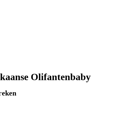
rikaanse Olifantenbaby
breken