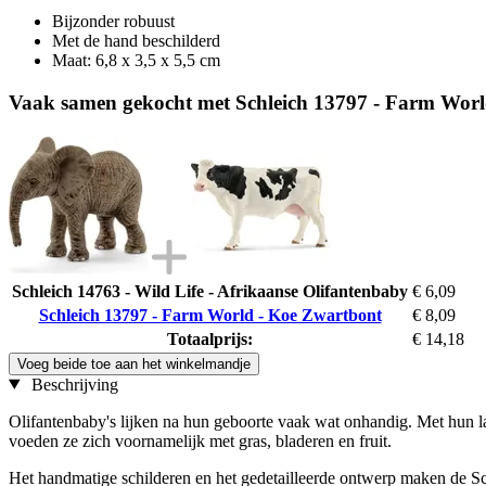
Bijzonder robuust
Met de hand beschilderd
Maat: 6,8 x 3,5 x 5,5 cm
Vaak samen gekocht met Schleich 13797 - Farm Wor
Schleich 14763 - Wild Life - Afrikaanse Olifantenbaby
€ 6,09
Schleich 13797 - Farm World - Koe Zwartbont
€ 8,09
Totaalprijs:
€ 14,18
Voeg beide toe aan het winkelmandje
Beschrijving
Olifantenbaby's lijken na hun geboorte vaak wat onhandig. Met hun la
voeden ze zich voornamelijk met gras, bladeren en fruit.
Het handmatige schilderen en het gedetailleerde ontwerp maken de Sch