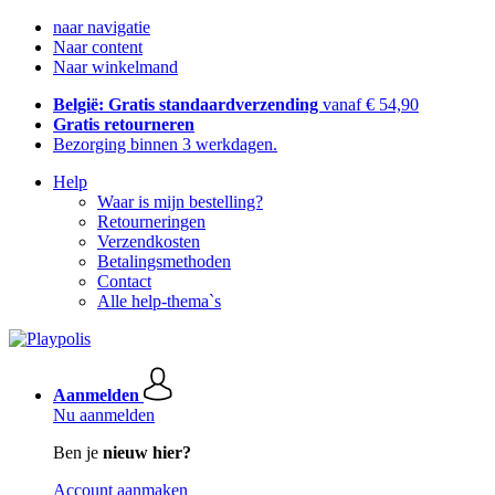
naar navigatie
Naar content
Naar winkelmand
België: Gratis standaardverzending
vanaf € 54,90
Gratis retourneren
Bezorging binnen 3 werkdagen.
Help
Waar is mijn bestelling?
Retourneringen
Verzendkosten
Betalingsmethoden
Contact
Alle help-thema`s
Aanmelden
Nu aanmelden
Ben je
nieuw hier?
Account aanmaken