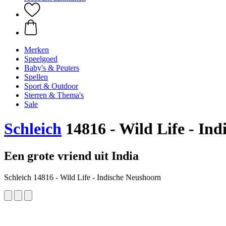
Merken
Speelgoed
Baby's & Peuters
Spellen
Sport & Outdoor
Sterren & Thema's
Sale
Schleich
14816 - Wild Life - In
Een grote vriend uit India
Schleich 14816 - Wild Life - Indische Neushoorn