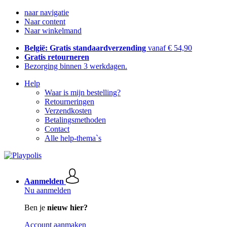
naar navigatie
Naar content
Naar winkelmand
België: Gratis standaardverzending
vanaf € 54,90
Gratis retourneren
Bezorging binnen 3 werkdagen.
Help
Waar is mijn bestelling?
Retourneringen
Verzendkosten
Betalingsmethoden
Contact
Alle help-thema`s
Aanmelden
Nu aanmelden
Ben je
nieuw hier?
Account aanmaken