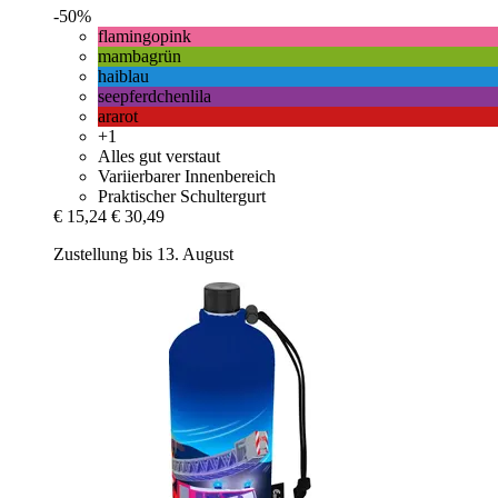
-50%
flamingopink
mambagrün
haiblau
seepferdchenlila
ararot
+1
Alles gut verstaut
Variierbarer Innenbereich
Praktischer Schultergurt
€ 15,24
€ 30,49
Zustellung bis 13. August