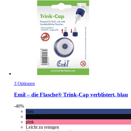
3 Optionen
Emil – die Flasche®
Trink-​Cap verblistert, blau
-40%
blau
schwarz
pink
Leicht zu reinigen