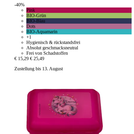
-40%
Pink
BIO-Grün
BIO-Blau
Dots
BIO-Aquamarin
+1
Hygienisch & rückstandsfrei
Absolut geschmacksneutral
Frei von Schadstoffen
€ 15,29
€ 25,49
Zustellung bis 13. August