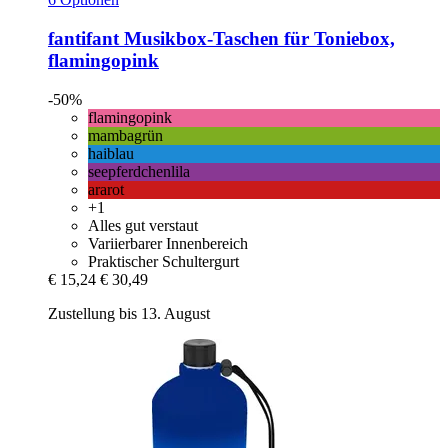
fantifant
Musikbox-​Taschen für Toniebox,
flamingopink
-50%
flamingopink
mambagrün
haiblau
seepferdchenlila
ararot
+1
Alles gut verstaut
Variierbarer Innenbereich
Praktischer Schultergurt
€ 15,24
€ 30,49
Zustellung bis 13. August