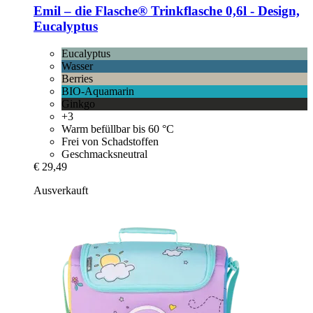
Emil – die Flasche®
Trinkflasche 0,6l -​ Design,
Eucalyptus
Eucalyptus
Wasser
Berries
BIO-Aquamarin
Ginkgo
+3
Warm befüllbar bis 60 °C
Frei von Schadstoffen
Geschmacksneutral
€ 29,49
Ausverkauft