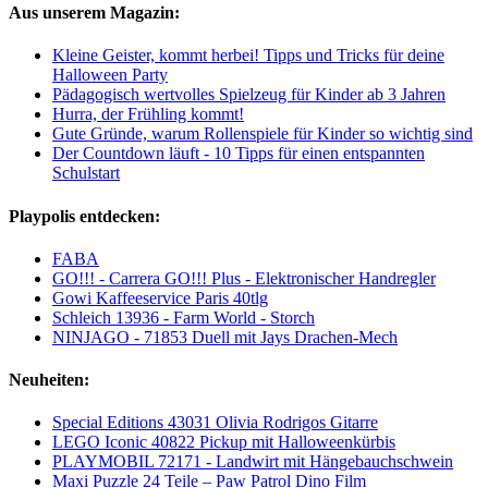
Aus unserem Magazin:
Kleine Geister, kommt herbei! Tipps und Tricks für deine
Halloween Party
Pädagogisch wertvolles Spielzeug für Kinder ab 3 Jahren
Hurra, der Frühling kommt!
Gute Gründe, warum Rollenspiele für Kinder so wichtig sind
Der Countdown läuft - 10 Tipps für einen entspannten
Schulstart
Playpolis entdecken:
FABA
GO!!! - Carrera GO!!! Plus - Elektronischer Handregler
Gowi Kaffeeservice Paris 40tlg
Schleich 13936 - Farm World - Storch
NINJAGO - 71853 Duell mit Jays Drachen-Mech
Neuheiten:
Special Editions 43031 Olivia Rodrigos Gitarre
LEGO Iconic 40822 Pickup mit Halloweenkürbis
PLAYMOBIL 72171 - Landwirt mit Hängebauchschwein
Maxi Puzzle 24 Teile – Paw Patrol Dino Film