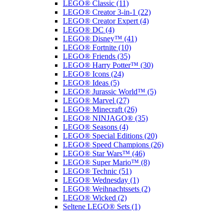
LEGO® Classic (11)
LEGO® Creator 3-in-1 (22)
LEGO® Creator Expert (4)
LEGO® DC (4)
LEGO® Disney™ (41)
LEGO® Fortnite (10)
LEGO® Friends (35)
LEGO® Harry Potter™ (30)
LEGO® Icons (24)
LEGO® Ideas (5)
LEGO® Jurassic World™ (5)
LEGO® Marvel (27)
LEGO® Minecraft (26)
LEGO® NINJAGO® (35)
LEGO® Seasons (4)
LEGO® Special Editions (20)
LEGO® Speed Champions (26)
LEGO® Star Wars™ (46)
LEGO® Super Mario™ (8)
LEGO® Technic (51)
LEGO® Wednesday (1)
LEGO® Weihnachtssets (2)
LEGO® Wicked (2)
Seltene LEGO® Sets (1)