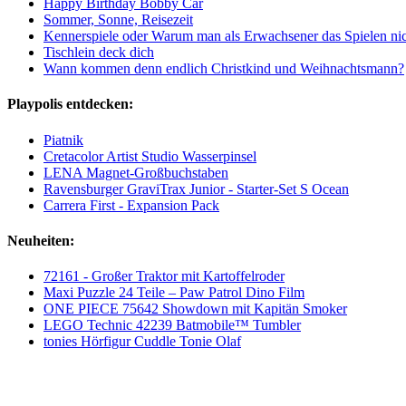
Happy Birthday Bobby Car
Sommer, Sonne, Reisezeit
Kennerspiele oder Warum man als Erwachsener das Spielen nich
Tischlein deck dich
Wann kommen denn endlich Christkind und Weihnachtsmann?
Playpolis entdecken:
Piatnik
Cretacolor Artist Studio Wasserpinsel
LENA Magnet-Großbuchstaben
Ravensburger GraviTrax Junior - Starter-Set S Ocean
Carrera First - Expansion Pack
Neuheiten:
72161 - Großer Traktor mit Kartoffelroder
Maxi Puzzle 24 Teile – Paw Patrol Dino Film
ONE PIECE 75642 Showdown mit Kapitän Smoker
LEGO Technic 42239 Batmobile™ Tumbler
tonies Hörfigur Cuddle Tonie Olaf