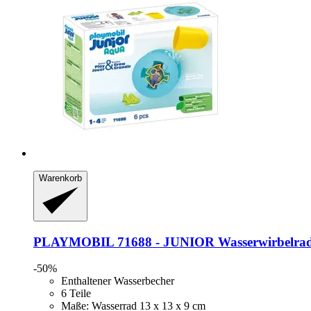
Warenkorb
PLAYMOBIL
71688 -​ JUNIOR Wasserwirbelra
-50%
Enthaltener Wasserbecher
6 Teile
Maße: Wasserrad 13 x 13 x 9 cm