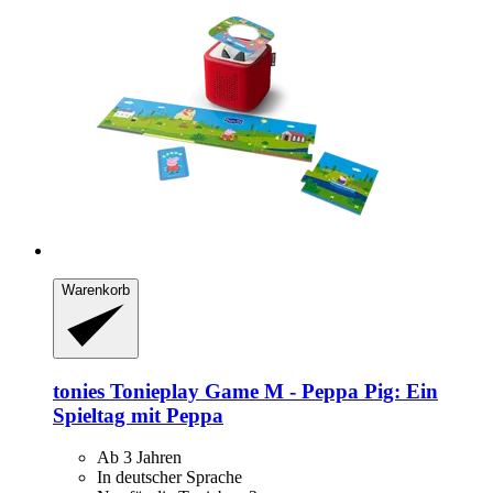
Warenkorb
tonies
Tonieplay Game M -​ Peppa Pig: Ein
Spieltag mit Peppa
Ab 3 Jahren
In deutscher Sprache