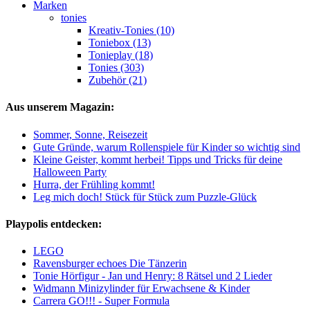
Marken
tonies
Kreativ-Tonies (10)
Toniebox (13)
Tonieplay (18)
Tonies (303)
Zubehör (21)
Aus unserem Magazin:
Sommer, Sonne, Reisezeit
Gute Gründe, warum Rollenspiele für Kinder so wichtig sind
Kleine Geister, kommt herbei! Tipps und Tricks für deine
Halloween Party
Hurra, der Frühling kommt!
Leg mich doch! Stück für Stück zum Puzzle-Glück
Playpolis entdecken:
LEGO
Ravensburger echoes Die Tänzerin
Tonie Hörfigur - Jan und Henry: 8 Rätsel und 2 Lieder
Widmann Minizylinder für Erwachsene & Kinder
Carrera GO!!! - Super Formula