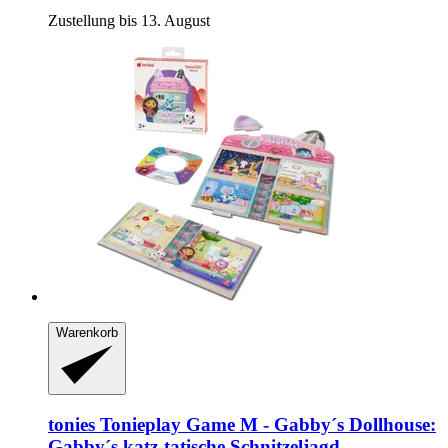
Zustellung bis 13. August
Warenkorb
tonies
Tonieplay Game M -​ Gabby´s Dollhouse:
Gabby´s katz-​tatische Schnitzeljagd