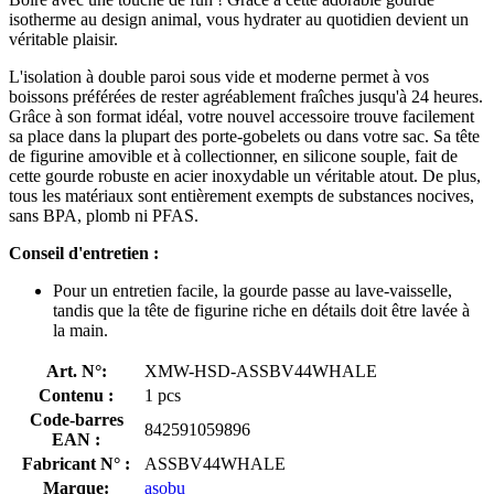
isotherme au design animal, vous hydrater au quotidien devient un
véritable plaisir.
L'isolation à double paroi sous vide et moderne permet à vos
boissons préférées de rester agréablement fraîches jusqu'à 24 heures.
Grâce à son format idéal, votre nouvel accessoire trouve facilement
sa place dans la plupart des porte-gobelets ou dans votre sac. Sa tête
de figurine amovible et à collectionner, en silicone souple, fait de
cette gourde robuste en acier inoxydable un véritable atout. De plus,
tous les matériaux sont entièrement exempts de substances nocives,
sans BPA, plomb ni PFAS.
Conseil d'entretien :
Pour un entretien facile, la gourde passe au lave-vaisselle,
tandis que la tête de figurine riche en détails doit être lavée à
la main.
Art. N°:
XMW-HSD-ASSBV44WHALE
Contenu :
1 pcs
Code-barres
842591059896
EAN :
Fabricant N° :
ASSBV44WHALE
Marque:
asobu