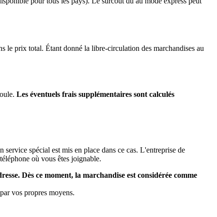
disponible pour tous les pays). Le surcoût dû au mode express peut
e prix total. Étant donné la libre-circulation des marchandises au
coule.
Les éventuels frais supplémentaires sont calculés
n service spécial est mis en place dans ce cas. L'entreprise de
téléphone où vous êtes joignable.
 adresse. Dès ce moment, la marchandise est considérée comme
s par vos propres moyens.