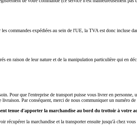
nregistrement de votre commande (ce service n'est malheureusement pas 
les commandes expédiées au sein de l'UE, la TVA est donc incluse dans l
urés en raison de leur nature et de la manipulation particulière qui en dé
oin. Pour que l'entreprise de transport puisse vous livrer en personne, u
 de livraison. Par conséquent, merci de nous communiquer un numéro de 
ement tenue d'apporter la marchandise au bord du trottoir à votre
voir récupérer la marchandise et la transporter ensuite jusqu'à chez vou